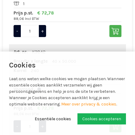
1
Prijs p.st.
€ 72,78
88,06 Incl BTW
-
+
Art. nr.
K3842
Breedte x lengte
40 x 50.000
Cookies
Korrel
240
Laat ons weten welke cookies we mogen plaatsen. Wanneer
Basis
linnen
essentiële cookies aanklikt verzamelen wij geen
Voorraad
persoonsgegevens en help je ons de site te verbeteren.
Wanneer je Cookies accepteren aanklikt krijg je een
1
optimale website ervaring.
Meer over privacy & cookies
.
Prijs p.st.
€ 72,78
88,06 Incl BTW
Essentiële cookies
Cookies accepteren
-
+