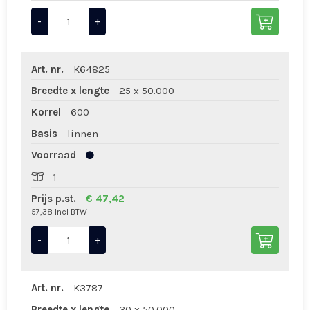
-
+
Art. nr.
K64825
Breedte x lengte
25 x 50.000
Korrel
600
Basis
linnen
Voorraad
1
Prijs p.st.
€ 47,42
57,38 Incl BTW
-
+
Art. nr.
K3787
Breedte x lengte
30 x 50.000