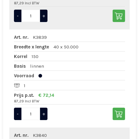
87,29 Incl BTW
-
+
Art. nr.
K3839
Breedte x lengte
40 x 50.000
Korrel
150
Basis
linnen
Voorraad
1
Prijs p.st.
€ 72,14
87,29 Incl BTW
-
+
Art. nr.
K3840