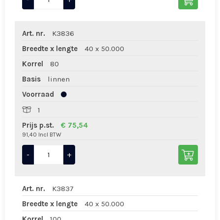
Art. nr.
K3836
Breedte x lengte
40 x 50.000
Korrel
80
Basis
linnen
Voorraad
1
Prijs p.st.
€ 75,54
91,40 Incl BTW
-
+
Art. nr.
K3837
Breedte x lengte
40 x 50.000
Korrel
100