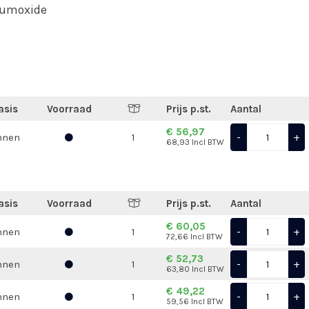
iumoxide
asis
Voorraad
Prijs p.st.
Aantal
€ 56,97
-
+
nnen
1
68,93 Incl BTW
asis
Voorraad
Prijs p.st.
Aantal
€ 60,05
-
+
nnen
1
72,66 Incl BTW
€ 52,73
-
+
nnen
1
63,80 Incl BTW
€ 49,22
-
+
nnen
1
59,56 Incl BTW