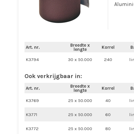
Alumin
Breedte x
Art. nr.
Korrel
B
lengte
K3794
30 x 50.000
240
li
Ook verkrijgbaar in:
Breedte x
Art. nr.
Korrel
B
lengte
K3769
25 x 50.000
40
li
K3771
25 x 50.000
60
li
K3772
25 x 50.000
80
li