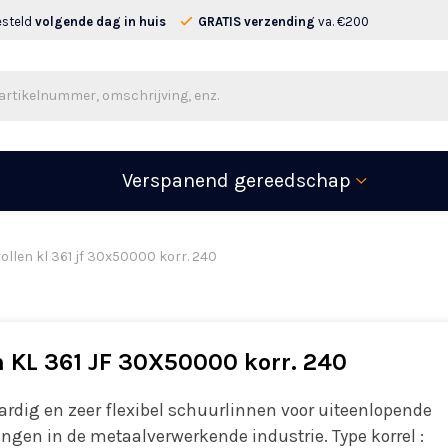
esteld
volgende dag in huis
GRATIS verzending
va. €200
Verspanend gereedschap
rollen kl 361 jf 30x50000 korr. 240
n KL 361 JF 30X50000 korr. 240
rdig en zeer flexibel schuurlinnen voor uiteenlopende
ngen in de metaalverwerkende industrie. Type korrel :