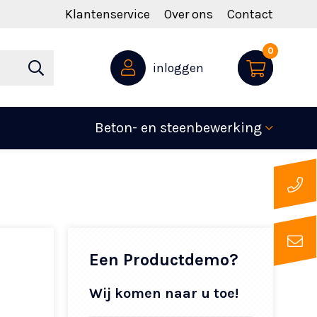
Klantenservice
Over ons
Contact
0
inloggen
Beton- en steenbewerking
Een Productdemo?
Wij komen naar u toe!