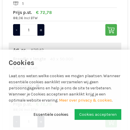
1
Prijs p.st.
€ 72,78
88,06 Incl BTW
-
+
Art. nr.
K3842
Breedte x lengte
40 x 50.000
Cookies
Korrel
240
Laat ons weten welke cookies we mogen plaatsen. Wanneer
Basis
linnen
essentiële cookies aanklikt verzamelen wij geen
Voorraad
persoonsgegevens en help je ons de site te verbeteren.
Wanneer je Cookies accepteren aanklikt krijg je een
1
optimale website ervaring.
Meer over privacy & cookies
.
Prijs p.st.
€ 72,78
88,06 Incl BTW
Essentiële cookies
Cookies accepteren
-
+