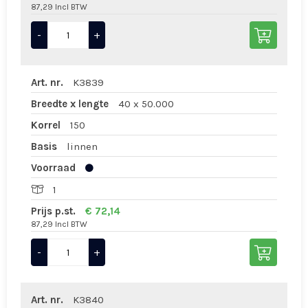
87,29 Incl BTW
-
+
Art. nr.
K3839
Breedte x lengte
40 x 50.000
Korrel
150
Basis
linnen
Voorraad
1
Prijs p.st.
€ 72,14
87,29 Incl BTW
-
+
Art. nr.
K3840