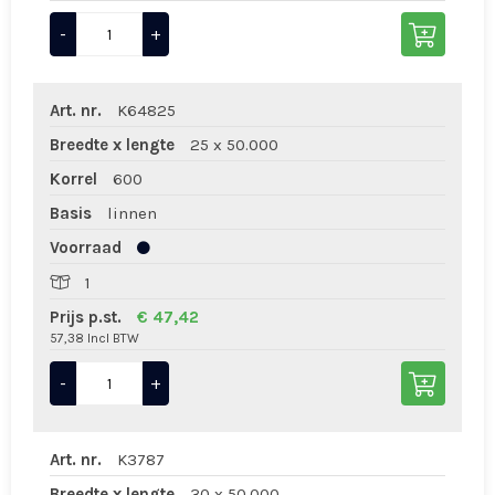
-
+
Art. nr.
K64825
Breedte x lengte
25 x 50.000
Korrel
600
Basis
linnen
Voorraad
1
Prijs p.st.
€ 47,42
57,38 Incl BTW
-
+
Art. nr.
K3787
Breedte x lengte
30 x 50.000