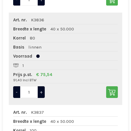
Art. nr.
K3836
Breedte x lengte
40 x 50.000
Korrel
80
Basis
linnen
Voorraad
1
Prijs p.st.
€ 75,54
91,40 Incl BTW
-
+
Art. nr.
K3837
Breedte x lengte
40 x 50.000
Korrel
100