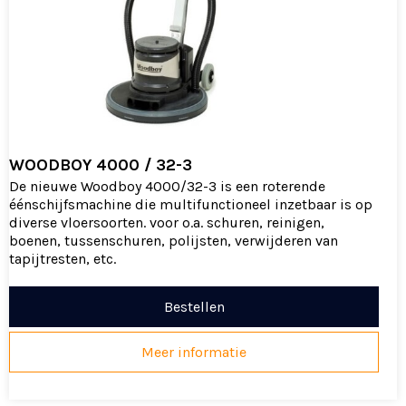
Fein Multimaster
Multitool Starlock zaagbladen
Diamant boormachine
Hamerboorkronen
Beton schuren en polijsten
Polyester bewerking
Steen en glas boren
WOODBOY 4000 / 32-3
De nieuwe Woodboy 4000/32-3 is een roterende
AIRBO Stofvrij werken
éénschijfsmachine die multifunctioneel inzetbaar is op
Pullman Ermator
diverse vloersoorten. voor o.a. schuren, reinigen,
Vloer schuurmachines
boenen, tussenschuren, polijsten, verwijderen van
tapijtresten, etc.
Motorslijpers
Vloerzaagmachines
Bestellen
Toebehoren
Meer informatie