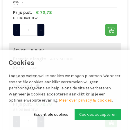
1
Prijs p.st.
€ 72,78
88,06 Incl BTW
-
+
Art. nr.
K3842
Breedte x lengte
40 x 50.000
Cookies
Korrel
240
Laat ons weten welke cookies we mogen plaatsen. Wanneer
Basis
linnen
essentiële cookies aanklikt verzamelen wij geen
Voorraad
persoonsgegevens en help je ons de site te verbeteren.
Wanneer je Cookies accepteren aanklikt krijg je een
1
optimale website ervaring.
Meer over privacy & cookies
.
Prijs p.st.
€ 72,78
88,06 Incl BTW
Essentiële cookies
Cookies accepteren
-
+