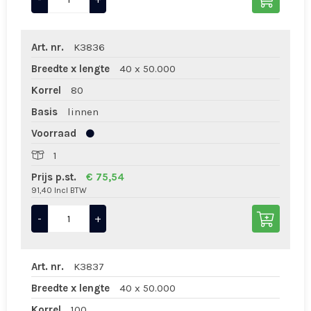
Art. nr.
K3836
Breedte x lengte
40 x 50.000
Korrel
80
Basis
linnen
Voorraad
1
Prijs p.st.
€ 75,54
91,40 Incl BTW
-
+
Art. nr.
K3837
Breedte x lengte
40 x 50.000
Korrel
100