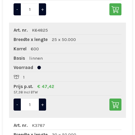
-
+
Art. nr.
K64825
Breedte x lengte
25 x 50.000
Korrel
600
Basis
linnen
Voorraad
1
Prijs p.st.
€ 47,42
57,38 Incl BTW
-
+
Art. nr.
K3787
Breedte x lengte
30 x 50.000