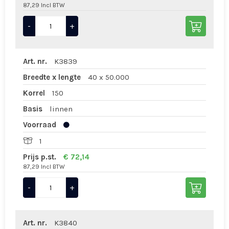
87,29 Incl BTW
-
+
Art. nr.
K3839
Breedte x lengte
40 x 50.000
Korrel
150
Basis
linnen
Voorraad
1
Prijs p.st.
€ 72,14
87,29 Incl BTW
-
+
Art. nr.
K3840