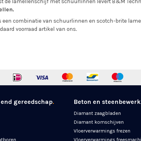
t de lamellenschijf met schuurlinnen levert B&M Tech
llen.
s een combinatie van schuurlinnen en scotch-brite lame
daard voorraad artikel van ons.
nend gereedschap
.
Beton en steenbewerk
Diamant zaagbladen
Diamant komschijven
Vloerverwarmings frezen
atboren
Vloerverwarmings freesmach