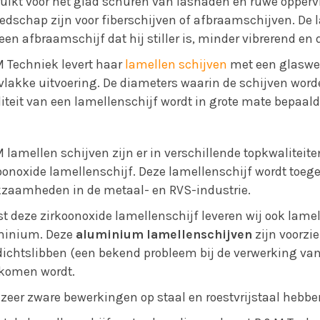
uikt voor het glad schuren van lasnaden en ruwe opperv
edschap zijn voor fiberschijven of afbraamschijven. De l
een afbraamschijf dat hij stiller is, minder vibrerend en
Techniek levert haar
lamellen schijven
met een glaswee
vlakke uitvoering. De diameters waarin de schijven wo
iteit van een lamellenschijf wordt in grote mate bepaald 
lamellen schijven zijn er in verschillende topkwaliteite
oonoxide lamellenschijf. Deze lamellenschijf wordt toeg
zaamheden in de metaal- en RVS-industrie.
t deze zirkoonoxide lamellenschijf leveren wij ook lame
minium. Deze
aluminium lamellenschijven
zijn voorzi
dichtslibben (een bekend probleem bij de verwerking v
komen wordt.
 zeer zware bewerkingen op staal en roestvrijstaal hebbe