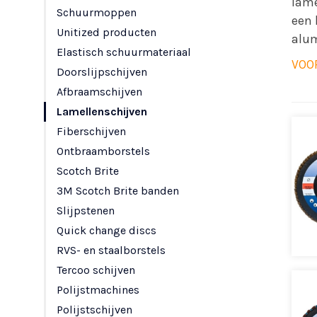
lame
Schuurmoppen
een 
Unitized producten
alum
Elastisch schuurmateriaal
VOO
Doorslijpschijven
Afbraamschijven
Lamellenschijven
Fiberschijven
Ontbraamborstels
Scotch Brite
3M Scotch Brite banden
Slijpstenen
Quick change discs
RVS- en staalborstels
Tercoo schijven
Polijstmachines
Polijstschijven