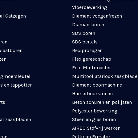
n
Vloerbewerking
al Gatzagen
Diamant voegenfrezen
Diamantboren
SDS boren
ren
SDS beitels
plaatboren
Reciprozagen
zen
Flex gereedschap
Fein Multimaster
agmoersleutel
Multitool Starlock zaagblade
s en tappotten
Diamant boormachine
Hamerboorkronen
rts
Beton schuren en polijsten
Polyester bewerking
al zaagbladen
Steen en glas boren
AIRBO Stofvrij werken
ren
Pullman Ermator