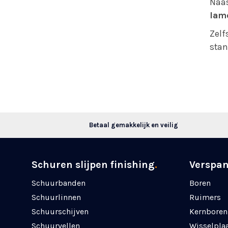
Naas
lame
Zelf
stan
Betaal gemakkelijk en veilig
Schuren slijpen finishing
.
Verspa
Schuurbanden
Boren
Schuurlinnen
Ruimers
Schuurschijven
Kernboren
Schuurvellen
Wisselpla