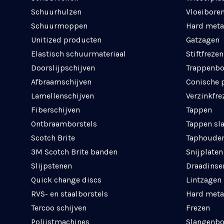
Schuurhulzen
Vloeibore
Schuurmoppen
Hard meta
Unitized producten
Gatzagen
Elastisch schuurmateriaal
Stiftfrezen
Doorslijpschijven
Trappenbo
Afbraamschijven
Conische 
Lamellenschijven
Verzinkfre
Fiberschijven
Tappen
Ontbraamborstels
Tappen sl
Scotch Brite
Taphouder
3M Scotch Brite banden
Snijplaten
Slijpstenen
Draadinse
Quick change discs
Lintzagen
RVS- en staalborstels
Hard meta
Tercoo schijven
Frezen
Polijstmachines
Slangenbo