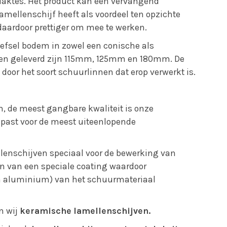
laktes. Het product kan een vervangend
amellenschijf heeft als voordeel ten opzichte
 daardoor prettiger om mee te werken.
fsel bodem in zowel een conische als
rden geleverd zijn 115mm, 125mm en 180mm. De
door het soort schuurlinnen dat erop verwerkt is.
n, de meest gangbare kwaliteit is onze
epast voor de meest uiteenlopende
llenschijven speciaal voor de bewerking van
en van een speciale coating waardoor
an aluminium) van het schuurmateriaal
n wij
keramische lamellenschijven.