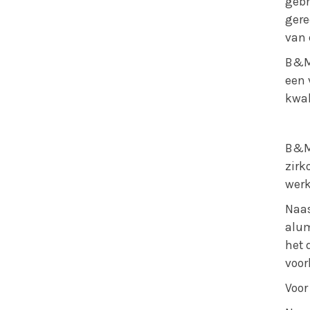
gebr
gere
van 
B&M 
een 
kwal
B&M 
zirk
werk
Naas
alu
het 
voor
Voor