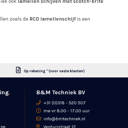
niek ook
lamellen schijven met scotch-brite
llen zoals de
RCD lamellenschijf
is een
Op rekening * (voor vaste klanten)
ing
.
B&M Techniek BV
+31 (0)318 - 520 507
ma-vr 8.00 - 17.00 uur
info@bmtechniek.nl
ine
Venturistraat 12