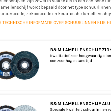
llenschijven zijn zowel in vlakke als in een conische uit
lamellenschijf wordt bepaald door het type schuurlinnen
iniumoxide, zirkoonoxide en keramische lamellenschij
R TECHNISCHE INFORMATIE OVER SCHUURLINNEN KLIK H
B&M LAMELLENSCHIJF ZIR
Kwalitatief zeer hoogwaardige lam
een zeer hoge standtijd
B&M LAMELLENSCHIJF ALU
Speciale kwaliteit schuurlinnen 