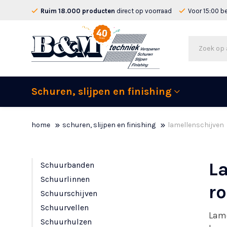
Ruim 18.000 producten
direct op voorraad
Voor 15:00 b
Schuren, slijpen en finishing
home
schuren, slijpen en finishing
lamellenschijven
La
Schuurbanden
Schuurlinnen
ro
Schuurschijven
Schuurvellen
Lame
Schuurhulzen