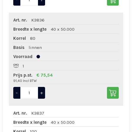
Art. nr.
K3836
Breedte x lengte
40 x 50.000
Korrel
80
Basis
linnen
Voorraad
1
Prijs p.st.
€ 75,54
91,40 Incl BTW
-
+
Art. nr.
K3837
Breedte x lengte
40 x 50.000
Korrel
100