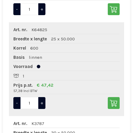
-
+
Art. nr.
K64825
Breedte x lengte
25 x 50.000
Korrel
600
Basis
linnen
Voorraad
1
Prijs p.st.
€ 47,42
57,38 Incl BTW
-
+
Art. nr.
K3787
Breedte x lengte
30 x 50.000