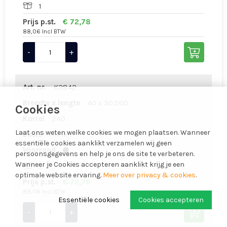
1
Prijs p.st.
€ 72,78
88,06 Incl BTW
-
+
Art. nr.
K3842
Breedte x lengte
40 x 50.000
Cookies
Korrel
240
Laat ons weten welke cookies we mogen plaatsen. Wanneer
Basis
linnen
essentiële cookies aanklikt verzamelen wij geen
Voorraad
persoonsgegevens en help je ons de site te verbeteren.
Wanneer je Cookies accepteren aanklikt krijg je een
1
optimale website ervaring.
Meer over privacy & cookies
.
Prijs p.st.
€ 72,78
88,06 Incl BTW
Essentiële cookies
Cookies accepteren
-
+