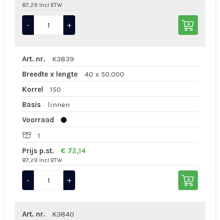
87,29 Incl BTW
-
+
Art. nr.
K3839
Breedte x lengte
40 x 50.000
Korrel
150
Basis
linnen
Voorraad
1
Prijs p.st.
€ 72,14
87,29 Incl BTW
-
+
Art. nr.
K3840