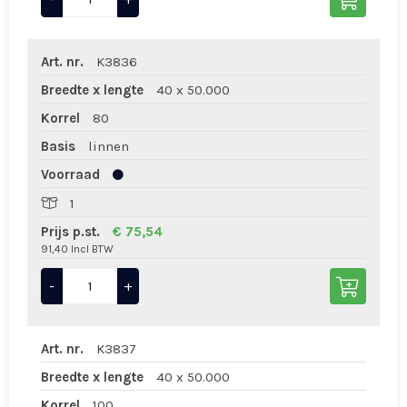
Art. nr.
K3836
Breedte x lengte
40 x 50.000
Korrel
80
Basis
linnen
Voorraad
1
Prijs p.st.
€ 75,54
91,40 Incl BTW
-
+
Art. nr.
K3837
Breedte x lengte
40 x 50.000
Korrel
100