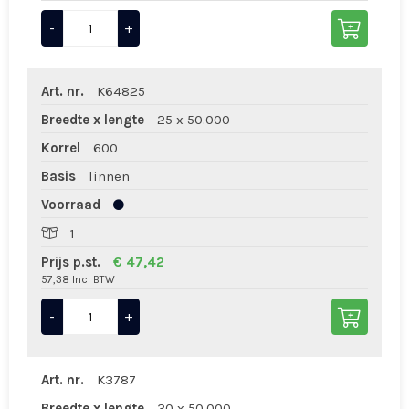
-
+
Art. nr.
K64825
Breedte x lengte
25 x 50.000
Korrel
600
Basis
linnen
Voorraad
1
Prijs p.st.
€ 47,42
57,38 Incl BTW
-
+
Art. nr.
K3787
Breedte x lengte
30 x 50.000