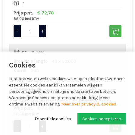
1
Prijs p.st.
€ 72,78
88,06 Incl BTW
-
+
Art. nr.
K3842
Breedte x lengte
40 x 50.000
Cookies
Korrel
240
Laat ons weten welke cookies we mogen plaatsen. Wanneer
Basis
linnen
essentiële cookies aanklikt verzamelen wij geen
Voorraad
persoonsgegevens en help je ons de site te verbeteren.
Wanneer je Cookies accepteren aanklikt krijg je een
1
optimale website ervaring.
Meer over privacy & cookies
.
Prijs p.st.
€ 72,78
88,06 Incl BTW
Essentiële cookies
Cookies accepteren
-
+