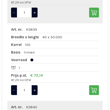
87,29 Incl BTW
-
+
Art. nr.
K3839
Breedte x lengte
40 x 50.000
Korrel
150
Basis
linnen
Voorraad
1
Prijs p.st.
€ 72,14
87,29 Incl BTW
-
+
Art. nr.
K3840