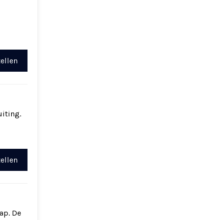
ellen
iting.
ellen
ap. De