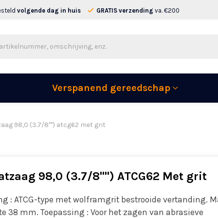
esteld
volgende dag in huis
GRATIS verzending
va. €200
Verspanend gereedschap
aag 98,0 (3.7/8"") atcg62 met grit
tzaag 98,0 (3.7/8"") ATCG62 Met grit
ng : ATCG-type met wolframgrit bestrooide vertanding. M
te 38 mm. Toepassing : Voor het zagen van abrasieve