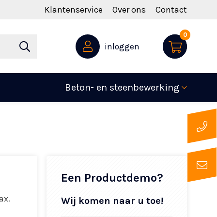
Klantenservice
Over ons
Contact
0
inloggen
Beton- en steenbewerking
Een Productdemo?
ax.
Wij komen naar u toe!