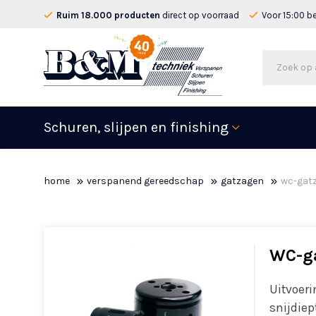
Ruim 18.000 producten
direct op voorraad
Voor 15:00 b
Schuren, slijpen en finishing
home
verspanend gereedschap
gatzagen
wc-gatz
WC-ga
Uitvoeri
snijdiep