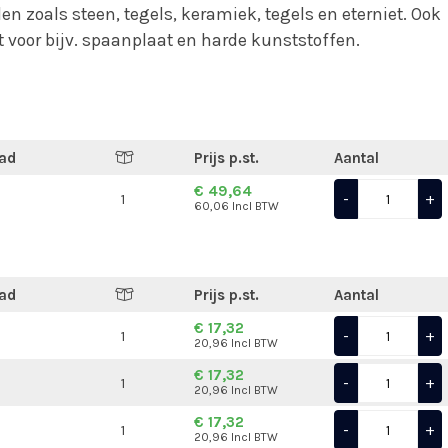
en zoals steen, tegels, keramiek, tegels en eterniet. Ook
 voor bijv. spaanplaat en harde kunststoffen.
ad
Prijs p.st.
Aantal
€ 49,64
-
+
1
60,06 Incl BTW
ad
Prijs p.st.
Aantal
€ 17,32
-
+
1
20,96 Incl BTW
€ 17,32
-
+
1
20,96 Incl BTW
€ 17,32
-
+
1
20,96 Incl BTW