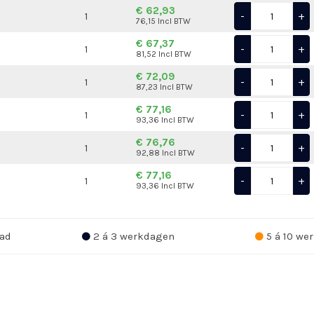
€ 62,93
-
+
1
76,15 Incl BTW
€ 67,37
-
+
1
81,52 Incl BTW
€ 72,09
-
+
1
87,23 Incl BTW
€ 77,16
-
+
1
93,36 Incl BTW
€ 76,76
-
+
1
92,88 Incl BTW
€ 77,16
-
+
1
93,36 Incl BTW
ad
2 á 3 werkdagen
5 á 10 we