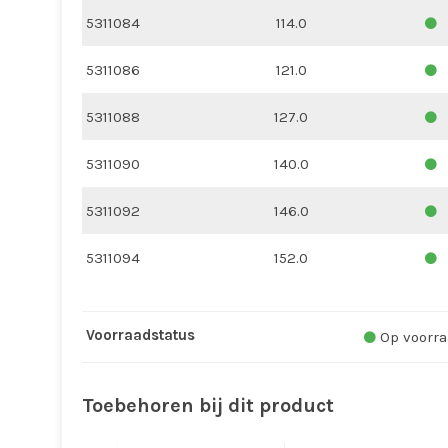
5311084
114.0
5311086
121.0
5311088
127.0
5311090
140.0
5311092
146.0
5311094
152.0
Voorraadstatus
Op voorra
Toebehoren bij dit product