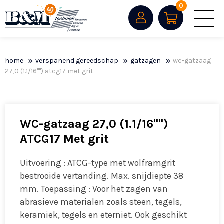
0
home
verspanend gereedschap
gatzagen
wc-gatzaag
27,0 (1.1/16"") atcg17 met grit
WC-gatzaag 27,0 (1.1/16"")
ATCG17 Met grit
Uitvoering : ATCG-type met wolframgrit
bestrooide vertanding. Max. snijdiepte 38
mm. Toepassing : Voor het zagen van
abrasieve materialen zoals steen, tegels,
keramiek, tegels en eterniet. Ook geschikt