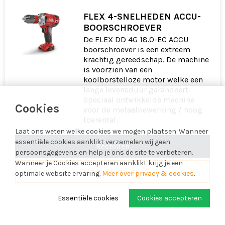
FLEX 4-SNELHEDEN ACCU-
BOORSCHROEVER
De FLEX DD 4G 18.0-EC ACCU
boorschroever is een extreem
krachtig gereedschap. De machine
is voorzien van een
koolborstelloze motor welke een
lange levensduur garandeert.
Speciaal ontwikkelde machine
Cookies
voor de metaalbewerking / hoog
toerental.
Laat ons weten welke cookies we mogen plaatsen. Wanneer
essentiële cookies aanklikt verzamelen wij geen
Bestellen
persoonsgegevens en help je ons de site te verbeteren.
Wanneer je Cookies accepteren aanklikt krijg je een
Meer informatie
optimale website ervaring.
Meer over privacy & cookies
.
Essentiële cookies
Cookies accepteren