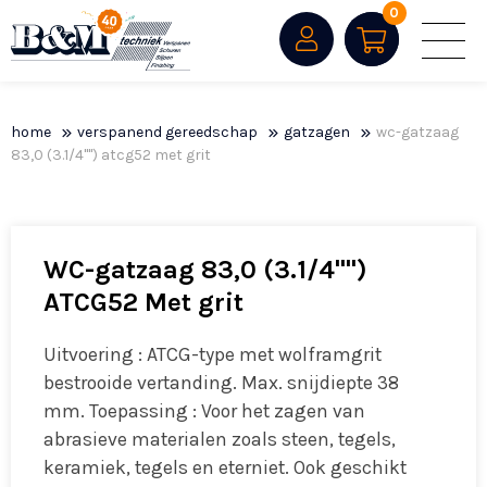
0
home
verspanend gereedschap
gatzagen
wc-gatzaag
83,0 (3.1/4"") atcg52 met grit
WC-gatzaag 83,0 (3.1/4"")
ATCG52 Met grit
Uitvoering : ATCG-type met wolframgrit
bestrooide vertanding. Max. snijdiepte 38
mm. Toepassing : Voor het zagen van
abrasieve materialen zoals steen, tegels,
keramiek, tegels en eterniet. Ook geschikt