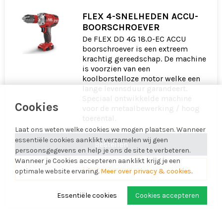
FLEX 4-SNELHEDEN ACCU-
BOORSCHROEVER
De FLEX DD 4G 18.0-EC ACCU
boorschroever is een extreem
krachtig gereedschap. De machine
is voorzien van een
koolborstelloze motor welke een
lange levensduur garandeert.
Speciaal ontwikkelde machine
Cookies
voor de metaalbewerking / hoog
toerental.
Laat ons weten welke cookies we mogen plaatsen. Wanneer
essentiële cookies aanklikt verzamelen wij geen
Bestellen
persoonsgegevens en help je ons de site te verbeteren.
Wanneer je Cookies accepteren aanklikt krijg je een
Meer informatie
optimale website ervaring.
Meer over privacy & cookies
.
Essentiële cookies
Cookies accepteren