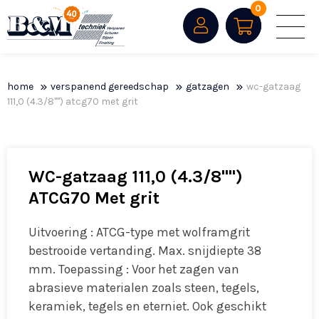
0
home
verspanend gereedschap
gatzagen
wc-gatzaag
111,0 (4.3/8"") atcg70 met grit
WC-gatzaag 111,0 (4.3/8"")
ATCG70 Met grit
Uitvoering : ATCG-type met wolframgrit
bestrooide vertanding. Max. snijdiepte 38
mm. Toepassing : Voor het zagen van
abrasieve materialen zoals steen, tegels,
keramiek, tegels en eterniet. Ook geschikt