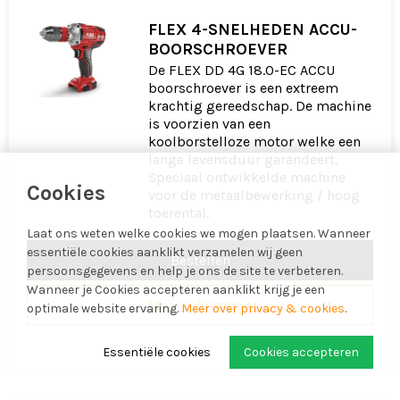
FLEX 4-SNELHEDEN ACCU-
BOORSCHROEVER
De FLEX DD 4G 18.0-EC ACCU
boorschroever is een extreem
krachtig gereedschap. De machine
is voorzien van een
koolborstelloze motor welke een
lange levensduur garandeert.
Speciaal ontwikkelde machine
Cookies
voor de metaalbewerking / hoog
toerental.
Laat ons weten welke cookies we mogen plaatsen. Wanneer
essentiële cookies aanklikt verzamelen wij geen
Bestellen
persoonsgegevens en help je ons de site te verbeteren.
Wanneer je Cookies accepteren aanklikt krijg je een
Meer informatie
optimale website ervaring.
Meer over privacy & cookies
.
Essentiële cookies
Cookies accepteren