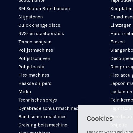
Scotch Brite
Taphouder
3M Scotch Brite banden
Snijplaten
Slijpstenen
Draadinse
Quick change discs
Lintzagen
RVS- en staalborstels
Hard meta
Tercoo schijven
Frezen
Polijstmachines
Slangenbo
Polijstschijven
Decoupee
Polijstpasta
Reciproza
Flex machines
Flex accu
Haakse slijpers
Jepson ma
Mirka
Laskanten
Technische sprays
Fein kern
Dynabrade schuurmachines
Tapmachi
Band schuurmachines
Fein boor
Cookies
Greising beitsmachine
Snijolie
Laat ons weten welke co