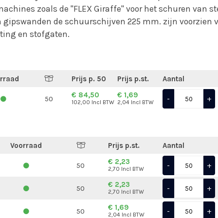
chines zoals de "FLEX Giraffe" voor het schuren van st
n gipswanden de schuurschijven 225 mm. zijn voorzien 
ting en stofgaten.
rraad
Prijs p. 50
Prijs p.st.
Aantal
€ 84,50
€ 1,69
-
+
50
102,00 Incl BTW
2,04 Incl BTW
Voorraad
Prijs p.st.
Aantal
€ 2,23
-
+
50
2,70 Incl BTW
€ 2,23
-
+
50
2,70 Incl BTW
€ 1,69
-
+
50
2,04 Incl BTW