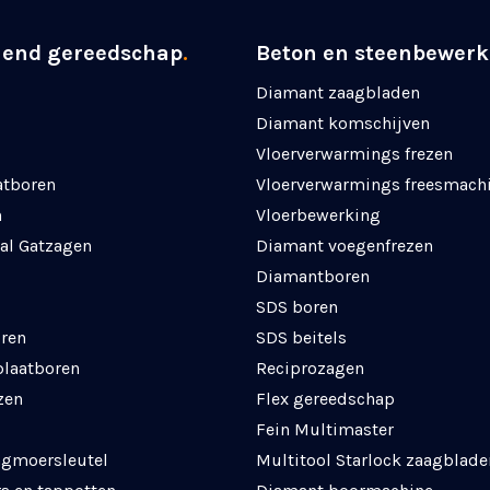
nend gereedschap
.
Beton en steenbewerk
Diamant zaagbladen
Diamant komschijven
Vloerverwarmings frezen
atboren
Vloerverwarmings freesmach
n
Vloerbewerking
al Gatzagen
Diamant voegenfrezen
Diamantboren
SDS boren
ren
SDS beitels
plaatboren
Reciprozagen
zen
Flex gereedschap
Fein Multimaster
agmoersleutel
Multitool Starlock zaagblade