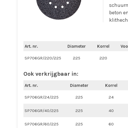
schuurma
beton e
klithech
Art. nr.
Diameter
Korrel
Voo
SP706GR/220/225
225
220
Ook verkrijgbaar in:
Art. nr.
Diameter
Korrel
SP706GR/24/225
225
24
SP706GR/40/225
225
40
SP706GR/60/225
225
60