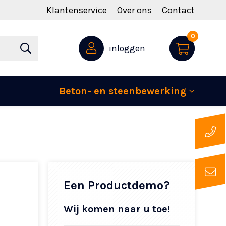
Klantenservice
Over ons
Contact
0
inloggen
Beton- en steenbewerking
Een Productdemo?
Wij komen naar u toe!