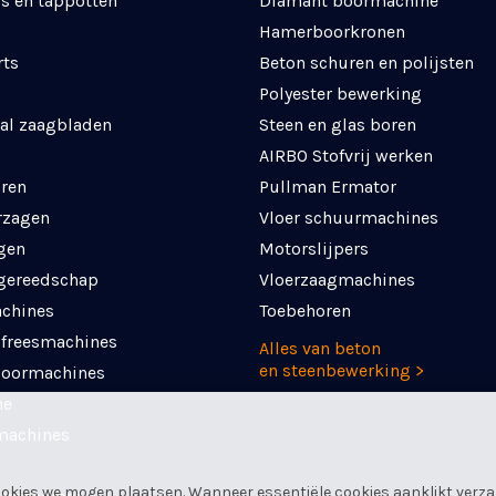
s en tappotten
Diamant boormachine
Hamerboorkronen
rts
Beton schuren en polijsten
Polyester bewerking
al zaagbladen
Steen en glas boren
AIRBO Stofvrij werken
ren
Pullman Ermator
rzagen
Vloer schuurmachines
gen
Motorslijpers
 gereedschap
Vloerzaagmachines
chines
Toebehoren
 freesmachines
Alles van beton
en steenbewerking >
boormachines
ne
machines
okies we mogen plaatsen. Wanneer essentiële cookies aanklikt verza