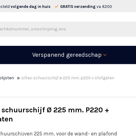
esteld
volgende dag in huis
GRATIS verzending
va. €200
Verspanend gereedschap
lijsten
siltec schuurschijf ø 225 mm. p220 + stofgaten
c schuurschijf Ø 225 mm. P220 +
aten
schuurschijven 225 mm. voor de wand- en plafond