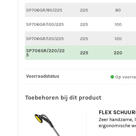
SP706GR/80/225
225
80
SP706GR/100/225
225
100
SP706GR/120/225
225
120
SP706GR/220/22
225
220
5
Voorraadstatus
Op voorra
Toebehoren bij dit product
FLEX SCHUUR
Zeer handzame, 
ergonomische we