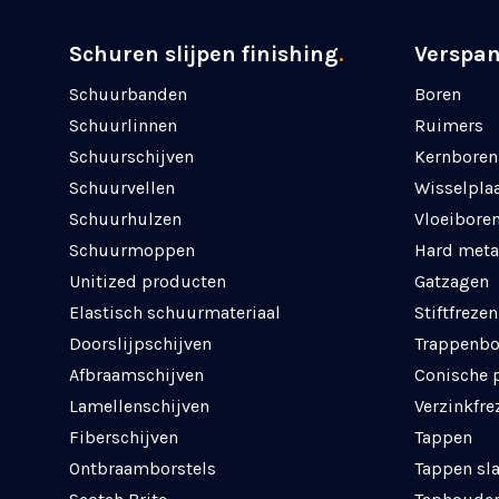
Schuren slijpen finishing
.
Verspa
Schuurbanden
Boren
Schuurlinnen
Ruimers
Schuurschijven
Kernboren
Schuurvellen
Wisselpla
Schuurhulzen
Vloeibore
Schuurmoppen
Hard meta
Unitized producten
Gatzagen
Elastisch schuurmateriaal
Stiftfrezen
Doorslijpschijven
Trappenbo
Afbraamschijven
Conische 
Lamellenschijven
Verzinkfre
Fiberschijven
Tappen
Ontbraamborstels
Tappen sl