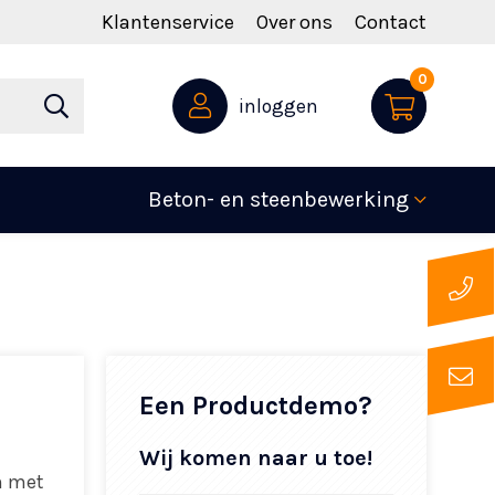
Klantenservice
Over ons
Contact
0
inloggen
Beton- en steenbewerking
Een Productdemo?
Wij komen naar u toe!
n met