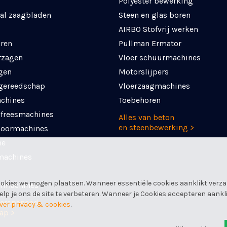
Polyester bewerking
al zaagbladen
Steen en glas boren
AIRBO Stofvrij werken
ren
Pullman Ermator
rzagen
Vloer schuurmachines
gen
Motorslijpers
 gereedschap
Vloerzaagmachines
chines
Toebehoren
 freesmachines
Alles van beton
en steenbewerking >
boormachines
ne
machines
okies we mogen plaatsen. Wanneer essentiële cookies aanklikt verza
rmachines
p je ons de site te verbeteren. Wanneer je Cookies accepteren aanklik
verspanend
ver privacy & cookies
.
ap >