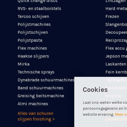
Quick change discs
Lintzagen
RVS- en staalborstels
Hard meta
Tercoo schijven
Frezen
Polijstmachines
Slangenbo
Polijstschijven
Decoupee
Polijstpasta
Reciproza
Flex machines
Flex accu
Haakse slijpers
Jepson ma
Mirka
Laskanten
Technische sprays
Fein kern
Dynabrade schuurmachines
Tapmachi
Band schuurmachines
Fein boor
Cookies
Greising beitsmachine
Snijolie
Laat ons weten welke co
Almi machines
Kolomboo
persoonsgegevens en hel
Alles van schuren
Alles van 
website ervaring.
Meer o
slijpen finishing >
gereedsch