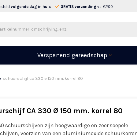
esteld
volgende dag in huis
GRATIS verzending
va. €200
Verspanend gereedschap
schuurschijf ca 330 ø 150 mm. korrel 80
rschijf CA 330 Ø 150 mm. korrel 80
30 schuurschijven zijn hoogwaardige en zeer soepele
chijven, voorzien van een aluminiumoxide schuurkorre