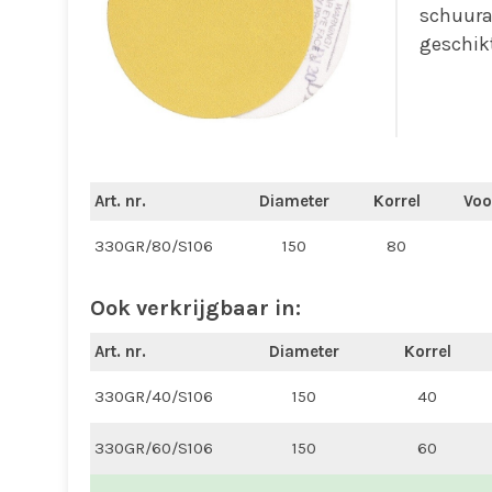
schuura
geschikt
Art. nr.
Diameter
Korrel
Voo
330GR/80/S106
150
80
Ook verkrijgbaar in:
Art. nr.
Diameter
Korrel
330GR/40/S106
150
40
330GR/60/S106
150
60