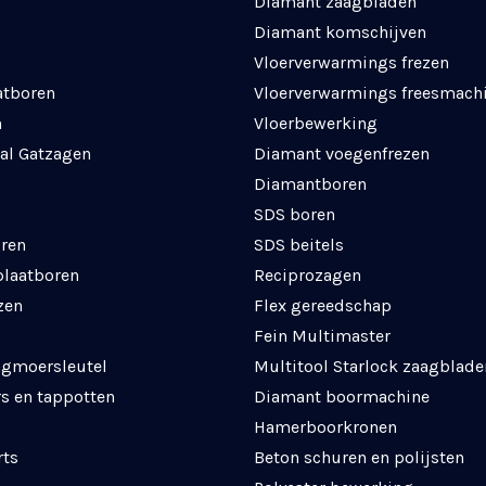
Diamant zaagbladen
Diamant komschijven
Vloerverwarmings frezen
atboren
Vloerverwarmings freesmach
n
Vloerbewerking
al Gatzagen
Diamant voegenfrezen
Diamantboren
SDS boren
ren
SDS beitels
plaatboren
Reciprozagen
zen
Flex gereedschap
Fein Multimaster
agmoersleutel
Multitool Starlock zaagblade
s en tappotten
Diamant boormachine
Hamerboorkronen
rts
Beton schuren en polijsten