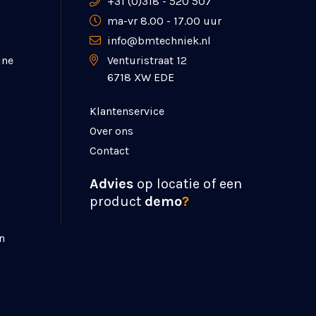
+31 (0)318 - 520 507
ma-vr 8.00 - 17.00 uur
info@bmtechniek.nl
ine
Venturistraat 12
6718 XW EDE
Klantenservice
Over ons
Contact
Advies
op locatie of een
product
demo
?
n