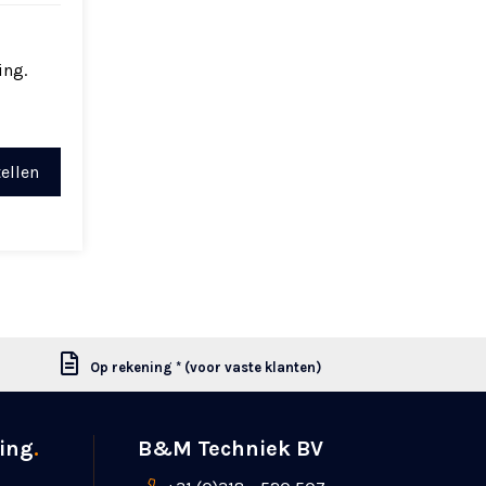
ing.
ellen
Op rekening * (voor vaste klanten)
ing
.
B&M Techniek BV