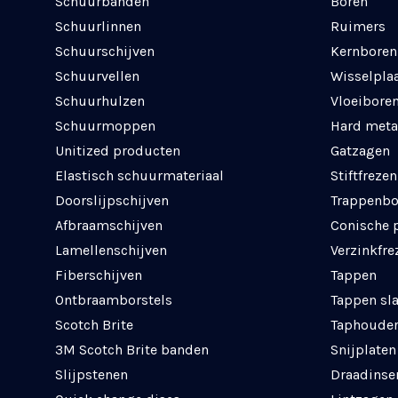
Schuurbanden
Boren
Schuurlinnen
Ruimers
Schuurschijven
Kernboren
Schuurvellen
Wisselpla
Schuurhulzen
Vloeibore
Schuurmoppen
Hard meta
Unitized producten
Gatzagen
Elastisch schuurmateriaal
Stiftfrezen
Doorslijpschijven
Trappenbo
Afbraamschijven
Conische 
Lamellenschijven
Verzinkfre
Fiberschijven
Tappen
Ontbraamborstels
Tappen sl
Scotch Brite
Taphouder
3M Scotch Brite banden
Snijplaten
Slijpstenen
Draadinse