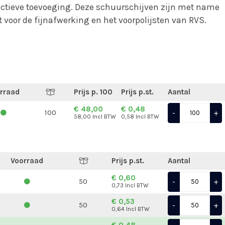
ctieve toevoeging. Deze schuurschijven zijn met name
 voor de fijnafwerking en het voorpolijsten van RVS.
rraad
Prijs p. 100
Prijs p.st.
Aantal
€ 48,00
€ 0,48
-
+
100
58,00 Incl BTW
0,58 Incl BTW
Voorraad
Prijs p.st.
Aantal
€ 0,60
-
+
50
0,73 Incl BTW
€ 0,53
-
+
50
0,64 Incl BTW
€ 0,48