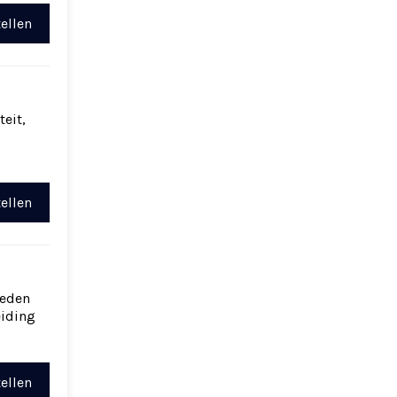
ellen
eit,
ellen
heden
eiding
ellen