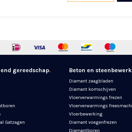
nend gereedschap
.
Beton en steenbewerk
Diamant zaagbladen
Diamant komschijven
Vloerverwarmings frezen
atboren
Vloerverwarmings freesmach
n
Vloerbewerking
al Gatzagen
Diamant voegenfrezen
Diamantboren