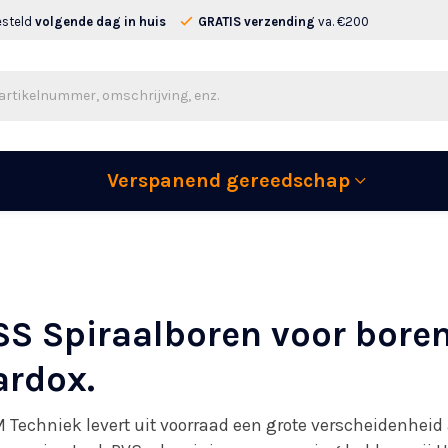
esteld
volgende dag in huis
GRATIS verzending
va. €200
Verspanend gereedschap
S Spiraalboren voor boren
ardox.
Techniek levert uit voorraad een grote verscheidenhei