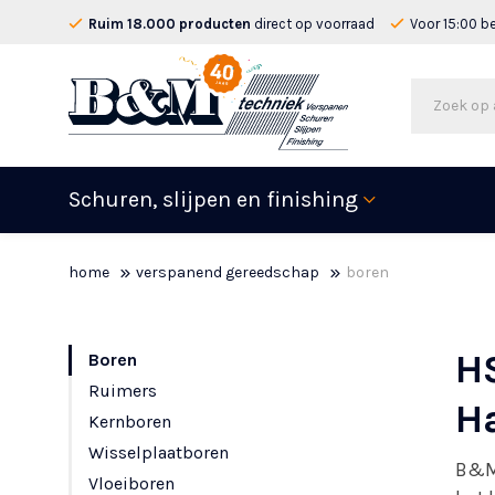
Ruim 18.000 producten
direct op voorraad
Voor 15:00 b
Schuren, slijpen en finishing
home
verspanend gereedschap
boren
HS
Boren
Ruimers
H
Kernboren
Wisselplaatboren
B&M 
Vloeiboren