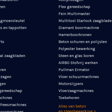
zen
Flex gereedschap
Fein Multimaster
agmoersleutel
Multitool Starlock zaagblade
s en tappotten
Diamant boormachine
Hamerboorkronen
rts
Beton schuren en polijsten
Polyester bewerking
al zaagbladen
Steen en glas boren
AIRBO Stofvrij werken
ren
Pullman Ermator
rzagen
Vloer schuurmachines
gen
Motorslijpers
 gereedschap
Vloerzaagmachines
chines
Toebehoren
 freesmachines
Alles van beton
en steenbewerking >
boormachines