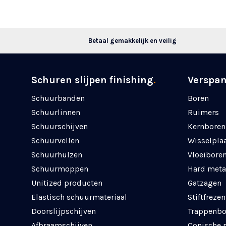
Betaal gemakkelijk en veilig
Schuren slijpen finishing
.
Verspa
Schuurbanden
Boren
Schuurlinnen
Ruimers
Schuurschijven
Kernboren
Schuurvellen
Wisselpla
Schuurhulzen
Vloeibore
Schuurmoppen
Hard meta
Unitized producten
Gatzagen
Elastisch schuurmateriaal
Stiftfrezen
Doorslijpschijven
Trappenbo
Afbraamschijven
Conische 