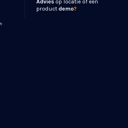
Advies
op locatie of een
product
demo
?
n