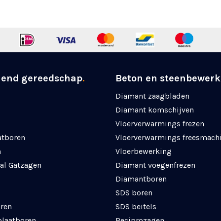
nend gereedschap
.
Beton en steenbewerk
Diamant zaagbladen
Diamant komschijven
Vloerverwarmings frezen
atboren
Vloerverwarmings freesmach
n
Vloerbewerking
al Gatzagen
Diamant voegenfrezen
Diamantboren
SDS boren
ren
SDS beitels
plaatboren
Reciprozagen