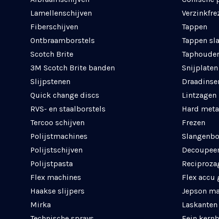
Lamellenschijven
Verzinkfre
Fiberschijven
Tappen
Ontbraamborstels
Tappen sl
Scotch Brite
Taphouder
3M Scotch Brite banden
Snijplaten
Slijpstenen
Draadinse
Quick change discs
Lintzagen
RVS- en staalborstels
Hard meta
Tercoo schijven
Frezen
Polijstmachines
Slangenbo
Polijstschijven
Decoupee
Polijstpasta
Reciproza
Flex machines
Flex accu
Haakse slijpers
Jepson ma
Mirka
Laskanten
Technische sprays
Fein kern