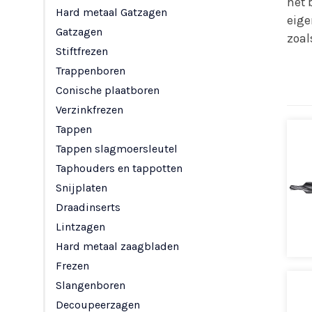
het 
Hard metaal Gatzagen
eige
Gatzagen
zoa
Stiftfrezen
Trappenboren
Conische plaatboren
Verzinkfrezen
Tappen
Tappen slagmoersleutel
Taphouders en tappotten
Snijplaten
Draadinserts
Lintzagen
Hard metaal zaagbladen
Frezen
Slangenboren
Decoupeerzagen