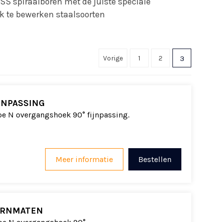
SS spiraalboren met de juiste speciale
k te bewerken staalsoorten
Vorige
1
2
3
JNPASSING
e N overgangshoek 90° fijnpassing.
Meer informatie
Bestellen
ERNMATEN