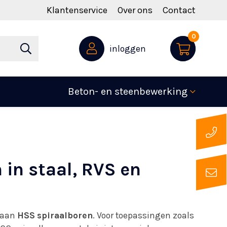
Klantenservice
Over ons
Contact
0
inloggen
Beton- en steenbewerking
 in staal, RVS en
d aan
HSS spiraalboren
. Voor toepassingen zoals