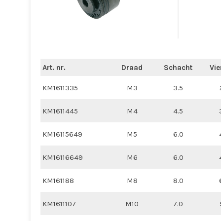
Art. nr.
Draad
Schacht
Vie
KM1611335
M3
3.5
KM1611445
M4
4.5
KM16115649
M5
6.0
KM16116649
M6
6.0
KM161188
M8
8.0
KM1611107
M10
7.0