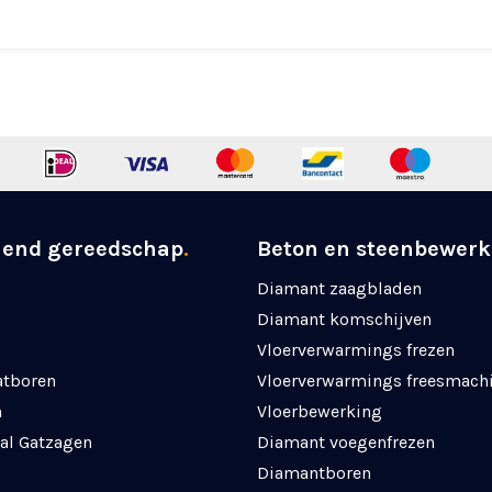
nend gereedschap
.
Beton en steenbewerk
Diamant zaagbladen
Diamant komschijven
Vloerverwarmings frezen
atboren
Vloerverwarmings freesmach
n
Vloerbewerking
al Gatzagen
Diamant voegenfrezen
Diamantboren