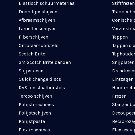
Elastisch schuurmateriaal
Stiftfrezen
Doorslijpschijven
Trappenbo
Afbraamschijven
Conische 
Lamellenschijven
Verzinkfre
Fiberschijven
Tappen
Ontbraamborstels
Tappen sl
Scotch Brite
Taphouder
3M Scotch Brite banden
Snijplaten
Slijpstenen
Draadinse
Quick change discs
Lintzagen
RVS- en staalborstels
Hard meta
Tercoo schijven
Frezen
Polijstmachines
Slangenbo
Polijstschijven
Decoupee
Polijstpasta
Reciproza
Flex machines
Flex accu