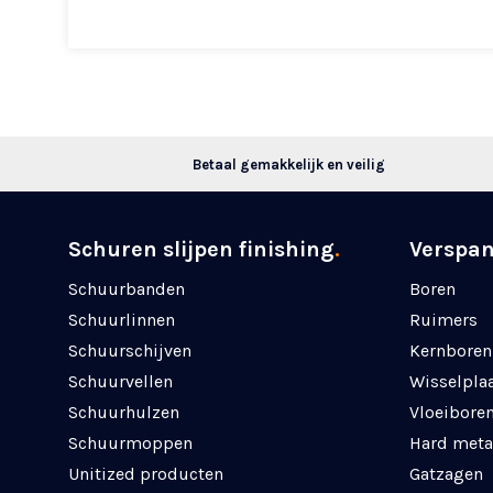
Betaal gemakkelijk en veilig
Schuren slijpen finishing
.
Verspa
Schuurbanden
Boren
Schuurlinnen
Ruimers
Schuurschijven
Kernboren
Schuurvellen
Wisselpla
Schuurhulzen
Vloeibore
Schuurmoppen
Hard meta
Unitized producten
Gatzagen