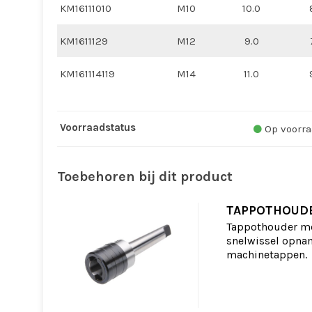
KM16111010
M10
10.0
KM1611129
M12
9.0
KM161114119
M14
11.0
Voorraadstatus
Op voorra
Toebehoren bij dit product
TAPPOTHOUD
Tappothouder me
snelwissel opnam
machinetappen.