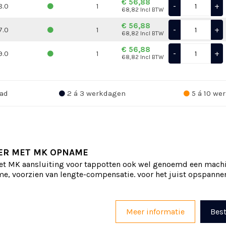
€ 56,88
-
+
8.0
1
68,82 Incl BTW
€ 56,88
-
+
7.0
1
68,82 Incl BTW
€ 56,88
-
+
9.0
1
68,82 Incl BTW
ad
2 á 3 werkdagen
5 á 10 we
ER MET MK OPNAME
t MK aansluiting voor tappotten ook wel genoemd een mach
e, voorzien van lengte-compensatie. voor het juist opspanne
Meer informatie
Best