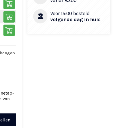
vanaf €200​
Voor 15:00 besteld
volgende dag in huis
rkdagen
inetap-
n van
ellen