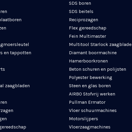
SDS boren
ren
SDS beitels
plaatboren
Reciprozagen
zen
Flex gereedschap
Fein Multimaster
agmoersleutel
Multitool Starlock zaagblade
s en tappotten
Diamant boormachine
Hamerboorkronen
rts
Beton schuren en polijsten
Polyester bewerking
al zaagbladen
Steen en glas boren
AIRBO Stofvrij werken
ren
Pullman Ermator
rzagen
Vloer schuurmachines
gen
Motorslijpers
 gereedschap
Vloerzaagmachines