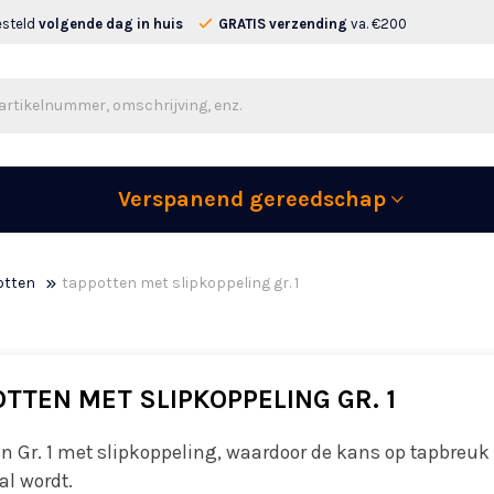
esteld
volgende dag in huis
GRATIS verzending
va. €200
Verspanend gereedschap
otten
tappotten met slipkoppeling gr. 1
TTEN MET SLIPKOPPELING GR. 1
n Gr. 1 met slipkoppeling, waardoor de kans op tapbreuk
l wordt.