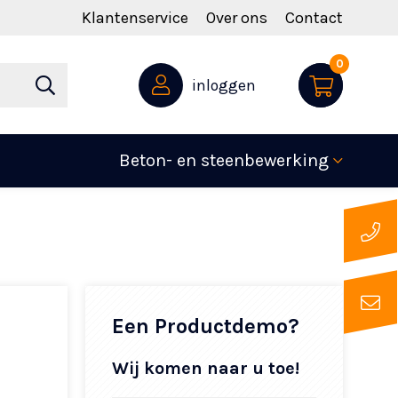
Klantenservice
Over ons
Contact
0
inloggen
Beton- en steenbewerking
Een Productdemo?
Wij komen naar u toe!