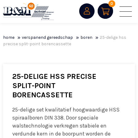
0
home
verspanend gereedschap
boren
25-delige hss
precise split-point borencassette
25-DELIGE HSS PRECISE
SPLIT-POINT
BORENCASSETTE
25-delige set kwalitatief hoogwaardige HSS
spiraalboren DIN 338. Door speciale
walstechnologie verkregen stabiele en
verdunde kern in de boorpunt worden de