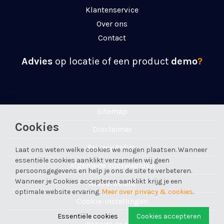
Klantenservice
Over ons
Contact
Advies
op locatie of een product
demo
?
Sitemap
Cookies
Disclaimer
Privacy Policy
Laat ons weten welke cookies we mogen plaatsen. Wanneer
essentiële cookies aanklikt verzamelen wij geen
Algemene voorwaarden
persoonsgegevens en help je ons de site te verbeteren.
Wanneer je Cookies accepteren aanklikt krijg je een
Retourbeleid
optimale website ervaring.
Meer over privacy & cookies
.
Cookie-instellingen
Essentiële cookies
Cookies accepteren