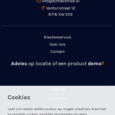
info@bmtechniek.nl
Venturistraat 12
6718 XW EDE
Klantenservice
Over ons
Contact
Advies
op locatie of een product
demo
?
Sitemap
Cookies
Disclaimer
Privacy Policy
Laat ons weten welke cookies we mogen plaatsen. Wanneer
essentiële cookies aanklikt verzamelen wij geen