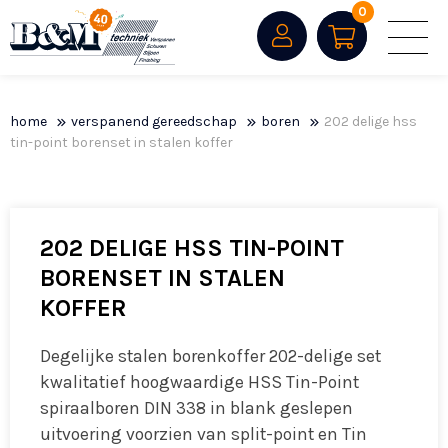
0
home
verspanend gereedschap
boren
202 delige hss
tin-point borenset in stalen koffer
202 DELIGE HSS TIN-POINT
BORENSET IN STALEN
KOFFER
Degelijke stalen borenkoffer 202-delige set
kwalitatief hoogwaardige HSS Tin-Point
spiraalboren DIN 338 in blank geslepen
uitvoering voorzien van split-point en Tin