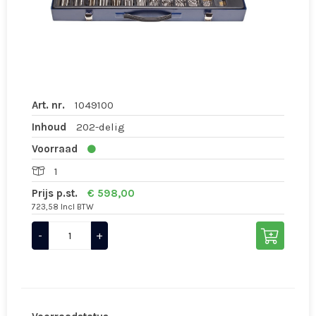
Art. nr.
1049100
Inhoud
202-delig
Voorraad
1
Prijs p.st.
€ 598,00
723,58 Incl BTW
-
+